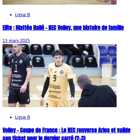
Ligue B
Elite : Mattéo Hallé – REC Volley, une histoire de famille
13 mars 2025
Ligue B
Volley – Coupe de France : Le REC renverse Arles et valide
son ticket pour le dernier carré (2-3)