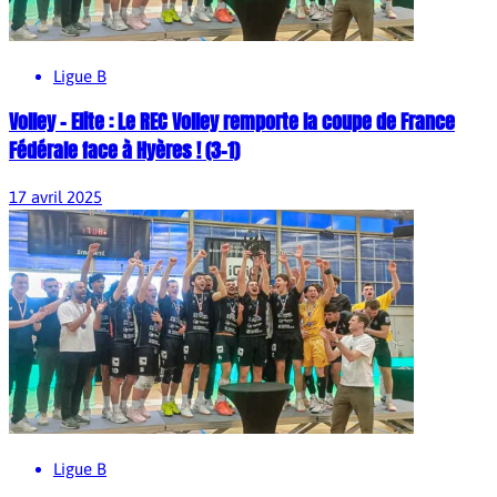
Ligue B
Volley – Elite : Le REC Volley remporte la coupe de France
Fédérale face à Hyères ! (3-1)
17 avril 2025
Ligue B