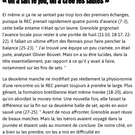
« On a fait le jeu, on a créé les fautes »
Et même si ça ne se sentait pas trop lors des premiers échanges,
puisque le REC prenait rapidement quatre points d’avance (7-3),
cette belle entame n’était qu’un leurre. Grenoble grignotait
l’avance locale pour rester à une portée de fusil (11-10, 18-17, 22-
22). Il fallait un ultime effort des Rennais pour faire pencher la
balance (25-23).
J’ai trouvé une équipe un peu cramée, on était
juste, analysait Olivier Bouvet. Mais on a su être lucides, dans la
tête essentiellement, par rapport à ce qu’il y avait à faire,
notamment sur les fins de sets.
La deuxième manche ne modifiait pas réellement la physionomie
d’une rencontre où le REC peinait toujours à prendre le large. Plus
gênant, la formation bretillienne était même menée (18-20), alors
qu’on abordait le
money-time
. Une nouvelle fois, elle faisait la
différence sur la fin sur sa deuxième balle de set, après en avoir
sauvé une (27-25).
Avant de nous affronter, Grenoble avait réussi
de beaux matches. Mais là, les Isérois avaient voyagé dans la
journée et étaient usés au moment de conclure. De notre côté, on
a bien su les prendre, on les a mis en difficulté en